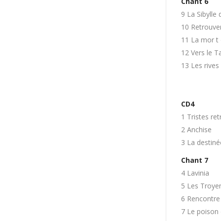
Chant 6
9 La Sibylle
10 Retrouve
11 La mor t
12 Vers le T
13 Les rives
CD4
1 Tristes ret
2 Anchise
3 La destiné
Chant 7
4 Lavinia
5 Les Troyen
6 Rencontre
7 Le poison