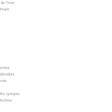
 de Troie
 Priam
romise
 désolées
roie
des cyclopes
Anchise