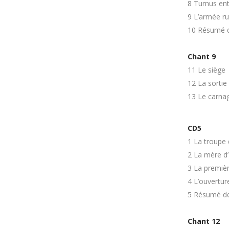
8 Turnus ent
9 L’armée ru
10 Résumé d
Chant 9
11 Le siège
12 La sortie
13 Le carna
CD5
1 La troupe
2 La mère d’
3 La premièr
4 L’ouvertur
5 Résumé de
Chant 12