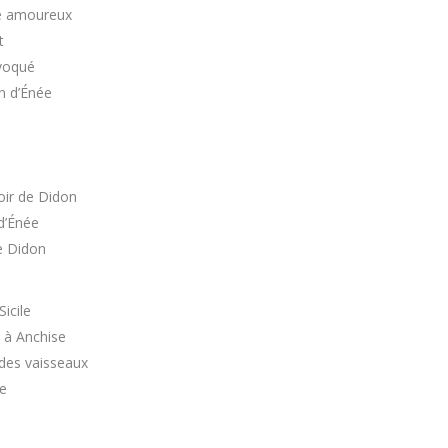
ie amoureux
t
nvoqué
n d’Énée
oir de Didon
d’Énée
e Didon
icile
à Anchise
 des vaisseaux
e