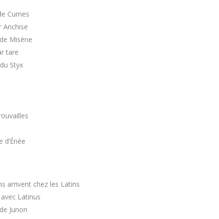
 de Cumes
r Anchise
 de Misène
ar tare
 du Styx
rouvailles
e d’Énée
s arrivent chez les Latins
 avec Latinus
 de Junon