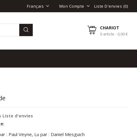
Liste D'envies (
0
)
Français
Mon Compte
CHARIOT
0 article - 0,00 €
de
 Liste d'envies
e:
par : Paul Veyne, Lu par : Daniel Mesguich