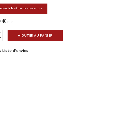
écouvir la 4ème de couverture
 €
TTC
AJOUTER AU PANIER
 Liste d'envies