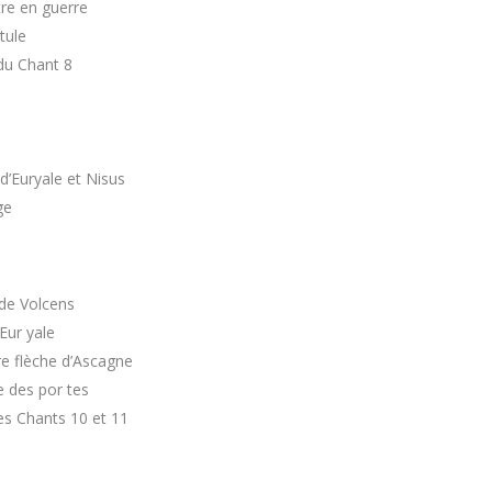
re en guerre
tule
u Chant 8
 d’Euryale et Nisus
ge
 de Volcens
Eur yale
e flèche d’Ascagne
e des por tes
s Chants 10 et 11