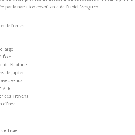
ée par la narration envoûtante de Daniel Mesguich.
on de l’œuvre
le large
à Éole
ion de Neptune
ns de Jupiter
 avec Vénus
 ville
er des Troyens
on d’Énée
 de Troie