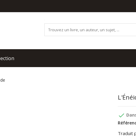
lection
ide
L'Énéi
done
Dans
Référenc
Traduit 