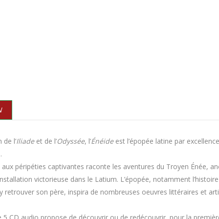
N
 de l’
Iliade
et de l’
Odyssée
, l’
Énéide
est l’épopée latine par excellence q
.
t aux péripéties captivantes raconte les aventures du Troyen Énée, a
installation victorieuse dans le Latium. L’épopée, notamment l’histoi
y retrouver son père, inspira de nombreuses oeuvres littéraires et art
e 5 CD audio propose de découvrir ou de redécouvrir, pour la première