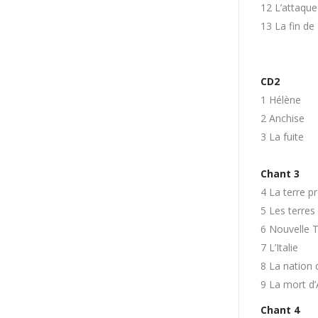
12 L’attaque
13 La fin de
CD2
1 Hélène
2 Anchise
3 La fuite
Chant 3
4 La terre p
5 Les terres
6 Nouvelle T
7 L’Italie
8 La nation 
9 La mort d’
Chant 4