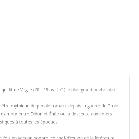
ui fit de Virgile (70 - 19 av. J.-C.) le plus grand poète latin
ncêtre mythique du peuple romain, depuis la guerre de Troie
re d’amour entre Didon et Énée ou la descente aux enfers
istiques à toutes les époques.
 fois en version sonore, ce chef-d’œuvre de la littérature