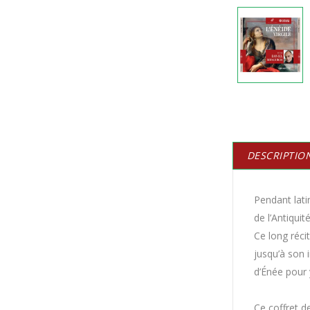
DESCRIPTIO
Pendant latin
de l’Antiquité
Ce long réci
jusqu’à son 
d’Énée pour 
Ce coffret d