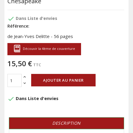
Chesapeake
done
Dans Liste d'envies
Référence:
de Jean-Yves Delitte - 56 pages
Découvir la 4ème de couverture
15,50 €
TTC
AJOUTER AU PANIER
done
Dans Liste d'envies
DESCRIPTION