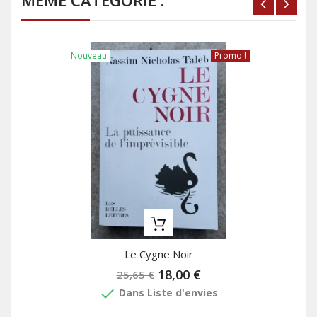
MÊME CATÉGORIE :
Nouveau
Promo !
Le Cygne Noir
18,00 €
25,65 €
done
Dans Liste d'envies