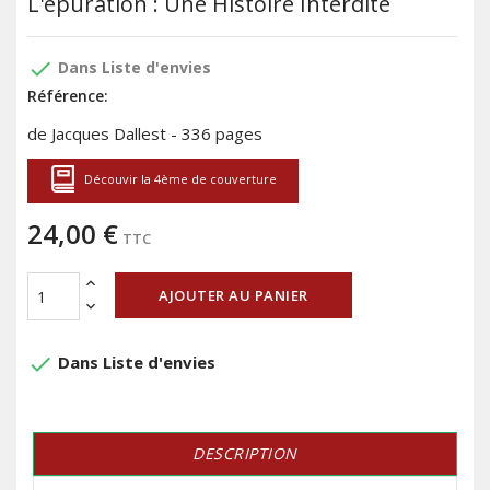
L'épuration : Une Histoire Interdite
done
Dans Liste d'envies
Référence:
de Jacques Dallest - 336 pages
Découvir la 4ème de couverture
24,00 €
TTC
AJOUTER AU PANIER
done
Dans Liste d'envies
DESCRIPTION