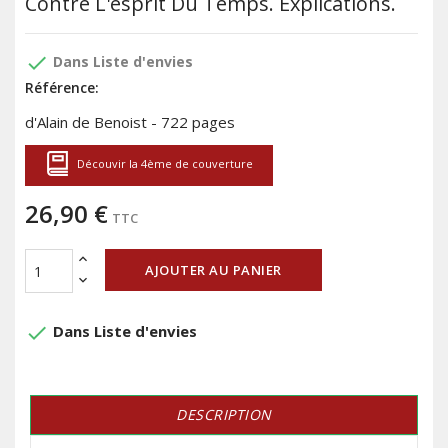
Contre L'esprit Du Temps. Explications.
done
Dans Liste d'envies
Référence:
d'Alain de Benoist - 722 pages
Découvir la 4ème de couverture
26,90 €
TTC
AJOUTER AU PANIER
done
Dans Liste d'envies
DESCRIPTION