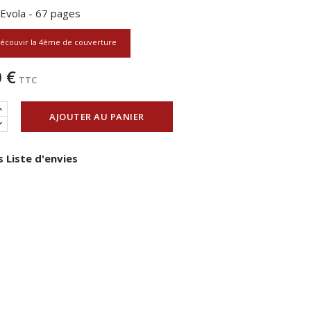
s Evola - 67 pages
écouvir la 4ème de couverture
 €
TTC
AJOUTER AU PANIER
 Liste d'envies