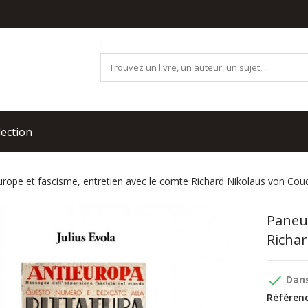
lection
rope et fascisme, entretien avec le comte Richard Nikolaus von Cou
Paneu
Richa
done
Dans
Référenc