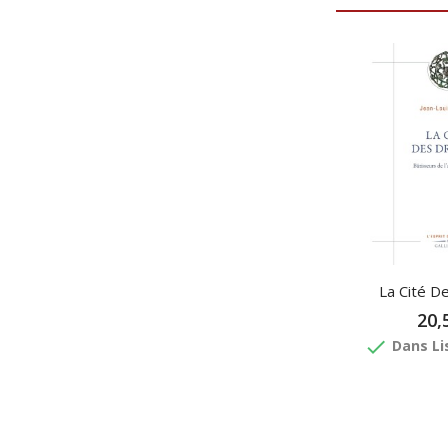
La Cité D
20,
done
Dans Li