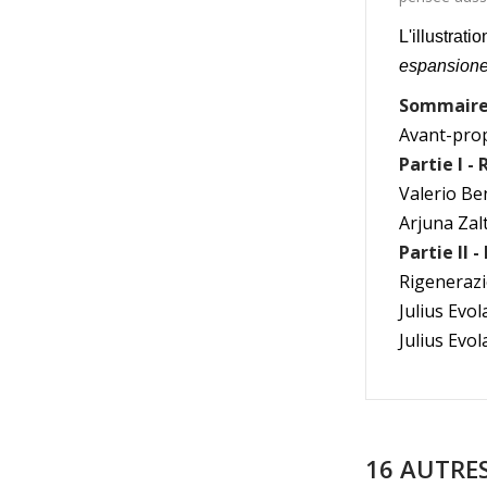
L'illustrat
espansione
Sommair
Avant-pro
Partie I 
Valerio Ben
Arjuna Zal
Partie II 
Rigenerazi
Julius Evo
Julius Evo
16 AUTRE