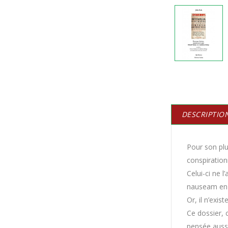
DESCRIPTIO
Pour son plu
conspiration
Celui-ci ne 
nauseam en l
Or, il n’exi
Ce dossier, 
pensée auss