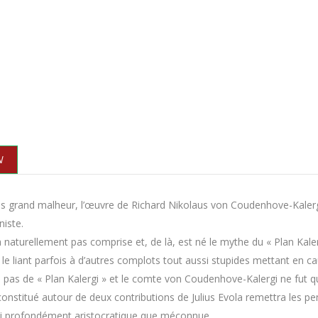
N
s grand malheur, l’œuvre de Richard Nikolaus von Coudenhove-Kalergi
niste.
l’a naturellement pas comprise et, de là, est né le mythe du « Plan Kal
e liant parfois à d’autres complots tout aussi stupides mettant en cau
ste pas de « Plan Kalergi » et le comte von Coudenhove-Kalergi ne fut 
constitué autour de deux contributions de Julius Evola remettra les 
i profondément aristocratique que méconnue.