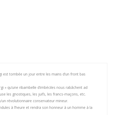
 est tombée un jour entre les mains d’un front bas
ergi » qu’une ribambelle d’imbéciles nous rabâchent ad
se les gnostiques, les juifs, les francs-maçons, etc.
qu’un révolutionnaire conservateur mineur.
pendules à l’heure et rendra son honneur à un homme à la