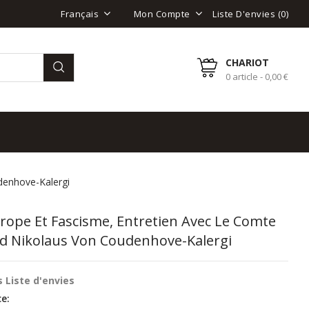
Liste D'envies (
0
)
Français
Mon Compte
CHARIOT
0 article - 0,00 €
denhove-Kalergi
rope Et Fascisme, Entretien Avec Le Comte
rd Nikolaus Von Coudenhove-Kalergi
 Liste d'envies
e: