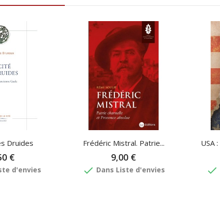
es Druides
Frédéric Mistral. Patrie...
USA :
50 €
9,00 €
done
done
ste d'envies
Dans Liste d'envies