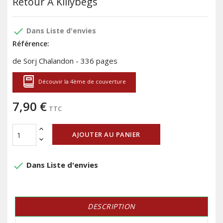
Retour À Killybegs
done
Dans Liste d'envies
Référence:
de Sorj Chalandon - 336 pages
Découvir la 4ème de couverture
7,90 €
TTC
AJOUTER AU PANIER
done
Dans Liste d'envies
DESCRIPTION