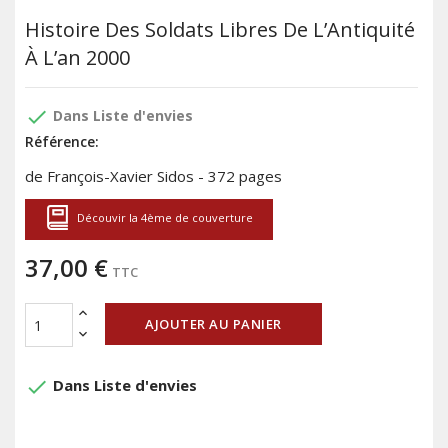
Histoire Des Soldats Libres De L’Antiquité
À L’an 2000
done
Dans Liste d'envies
Référence:
de François-Xavier Sidos - 372 pages
Découvir la 4ème de couverture
37,00 €
TTC
AJOUTER AU PANIER
done
Dans Liste d'envies