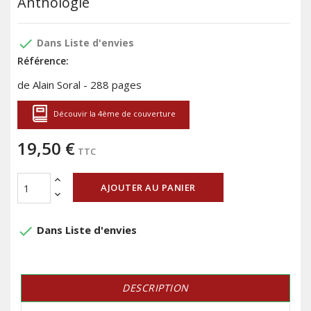
Anthologie
done
Dans Liste d'envies
Référence:
de Alain Soral - 288 pages
Découvir la 4ème de couverture
19,50 €
TTC
AJOUTER AU PANIER
done
Dans Liste d'envies
DESCRIPTION