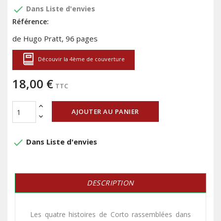
done
Dans Liste d'envies
Référence:
de Hugo Pratt, 96 pages
Découvir la 4ème de couverture
18,00 €
TTC
AJOUTER AU PANIER
done
Dans Liste d'envies
DESCRIPTION
Les quatre histoires de Corto rassemblées dans