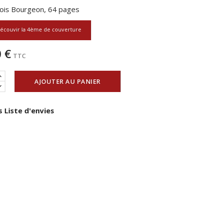
ois Bourgeon, 64 pages
écouvir la 4ème de couverture
 €
TTC
AJOUTER AU PANIER
 Liste d'envies