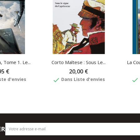
 Tome 1. Le...
Corto Maltese : Sous Le...
La Cou
95 €
20,00 €
done
done
ste d'envies
Dans Liste d'envies
ER