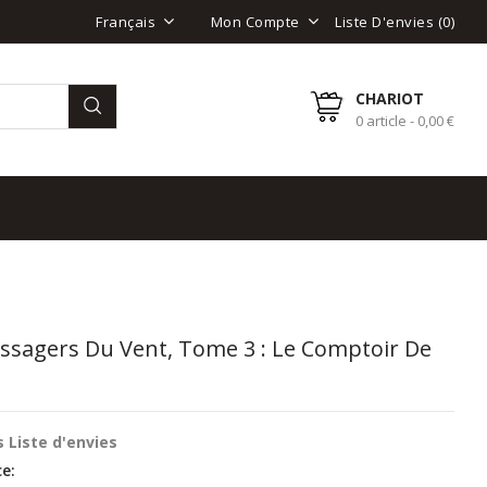
Liste D'envies (
0
)
Français
Mon Compte
CHARIOT
0 article - 0,00 €
ssagers Du Vent, Tome 3 : Le Comptoir De
 Liste d'envies
e: