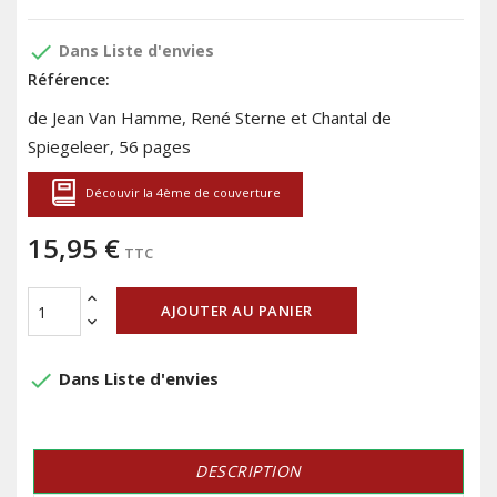
done
Dans Liste d'envies
Référence:
de Jean Van Hamme, René Sterne et Chantal de
Spiegeleer, 56 pages
Découvir la 4ème de couverture
15,95 €
TTC
AJOUTER AU PANIER
done
Dans Liste d'envies
DESCRIPTION