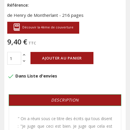
Référence:
de Henry de Montherlant - 216 pages
Découvir la 4ème de couverture
9,40 €
TTC
AJOUTER AU PANIER
done
Dans Liste d'envies
DESCRIPTION
" On a réuni sous ce titre des écrits qui tous disent
: "Je juge que ceci est bien. Je juge que cela est