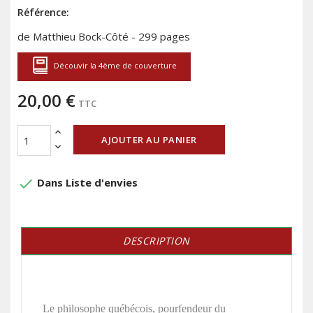
Référence:
de Matthieu Bock-Côté - 299 pages
Découvir la 4ème de couverture
20,00 €
TTC
AJOUTER AU PANIER
done
Dans Liste d'envies
DESCRIPTION
Le philosophe québécois, pourfendeur du