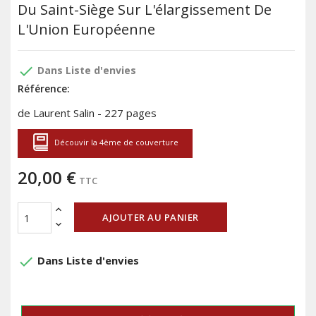
Du Saint-Siège Sur L'élargissement De
L'Union Européenne
done
Dans Liste d'envies
Référence:
de Laurent Salin - 227 pages
Découvir la 4ème de couverture
20,00 €
TTC
AJOUTER AU PANIER
done
Dans Liste d'envies