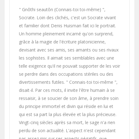
" Gnôthi seautôn (Connais-toi toi-même) ",
Socrate. Loin des clichés, c'est un Socrate vivant
et familier dont Denis Huisman fait ici le portrait.
Un homme pleinement incarné qu'on surprend,
grâce à la magie de l'écriture platonicienne,
devisant avec ses amis, ses amants ou ses rivaux
les sophistes. Il aimait ses semblables avec une
telle exigence qu'il ne pouvait supporter de les voir
se perdre dans des occupations stériles ou des
divertissements futiles. " Connais-toi toi-même ",
disait-il. Par ces mots, il invite l'être humain à se
ressaisir, à se soucier de son âme, à prendre soin
du principe immortel et divin qui réside en lui et
qui est sa part la plus élevée et la plus précieuse.
Vingt-cinq siècles après sa mort, le sage n'a rien
perdu de son actualité. L'aspect n'est cependant
pas assez mis sur ses aspects négatifs, que