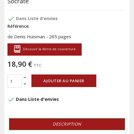
Socrate
done
Dans Liste d'envies
Référence:
de Denis Huisman - 265 pages
Découvir la 4ème de couverture
18,90 €
TTC
AJOUTER AU PANIER
done
Dans Liste d'envies
DESCRIPTION