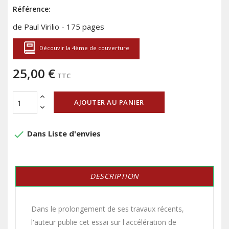
Référence:
de Paul Virilio - 175 pages
Découvir la 4ème de couverture
25,00 €
TTC
AJOUTER AU PANIER
done
Dans Liste d'envies
DESCRIPTION
Dans le prolongement de ses travaux récents,
l'auteur publie cet essai sur l'accélération de