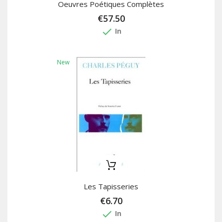
Oeuvres Poétiques Complètes
€57.50
done
In
New
Les Tapisseries
€6.70
done
In