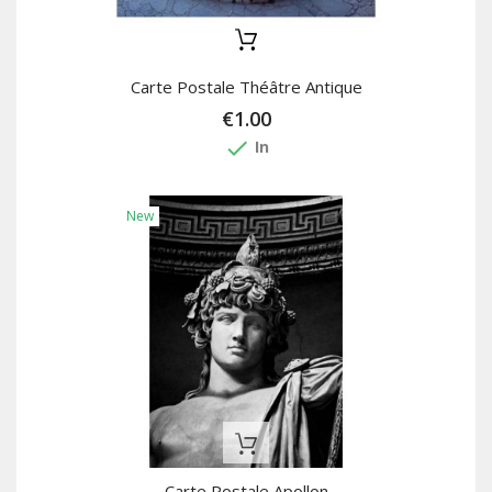
Carte Postale Théâtre Antique
€1.00
done
In
New
Out-Of-Stock
Carte Postale Apollon