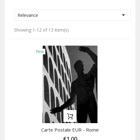

Relevance
Showing 1-12 of 13 item(s)
New
Carte Postale EUR - Rome
€1.00