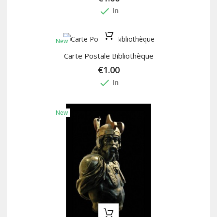
done
In
New
Carte Postale Bibliothèque
€1.00
done
In
New