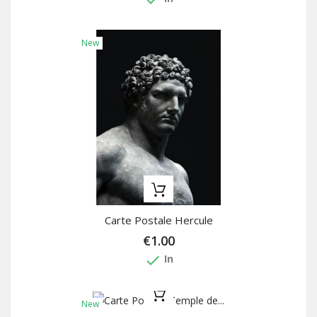
New
Carte Postale Hercule
€1.00
done
In
New