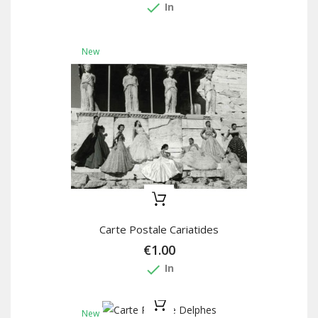
done
In
New
Carte Postale Cariatides
€1.00
done
In
New