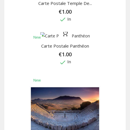
Carte Postale Temple De...
€1.00
done
In
New
Carte Postale Panthéon
€1.00
done
In
New