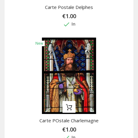
Carte Postale Delphes
€1.00
done
In
New
Carte POstale Charlemagne
€1.00
done
In