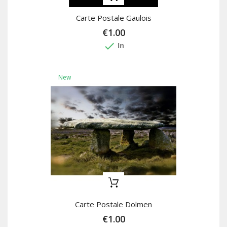
Carte Postale Gaulois
€1.00
done
In
New
Carte Postale Dolmen
€1.00