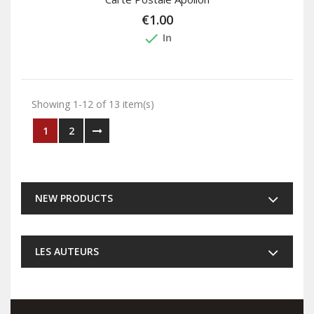
€1.00
done
In
Showing 1-12 of 13 item(s)
1
2
NEW PRODUCTS
LES AUTEURS