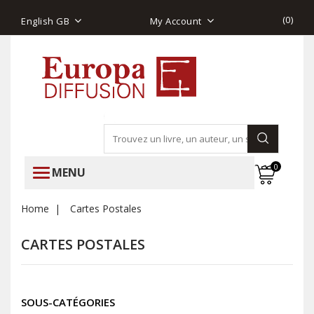
(
0
)
English GB
My Account
0
MENU
Home
Cartes Postales
CARTES POSTALES
SOUS-CATÉGORIES