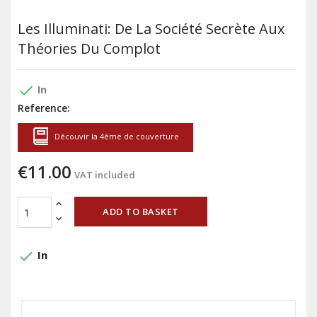
Les Illuminati: De La Société Secrète Aux
Théories Du Complot
done
In
Reference:
Découvir la 4ème de couverture
€11.00
VAT included
ADD TO BASKET
done
In