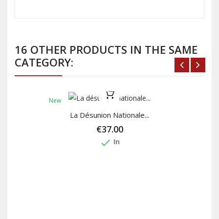
16 OTHER PRODUCTS IN THE SAME
CATEGORY:
New
La Désunion Nationale...
€37.00
done
In