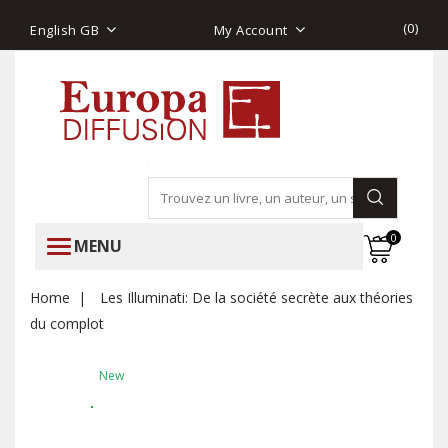
(
0
)
English GB
My Account
0
MENU
Home
Les Illuminati: De la société secrète aux théories
du complot
New