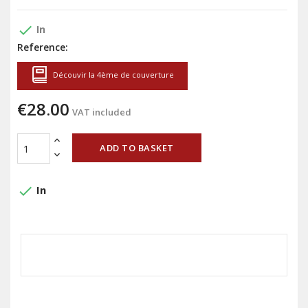
done
In
Reference:
Découvir la 4ème de couverture
€28.00
VAT included
ADD TO BASKET
done
In