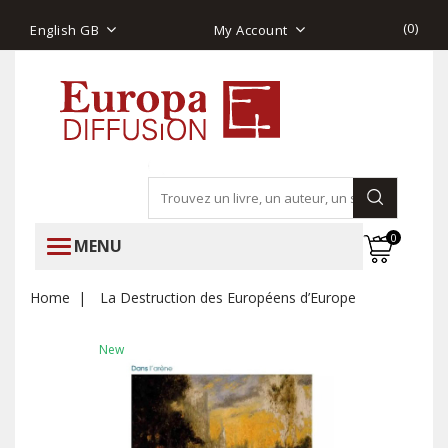
(
0
)
English GB
My Account
0
MENU
Home
La Destruction des Européens d’Europe
New