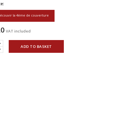
e:
écouvir la 4ème de couverture
20
VAT included
ADD TO BASKET