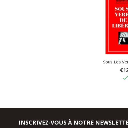
Sous Les Ver
€12
don
INSCRIVEZ-VOUS À NOTRE NEWSLETT