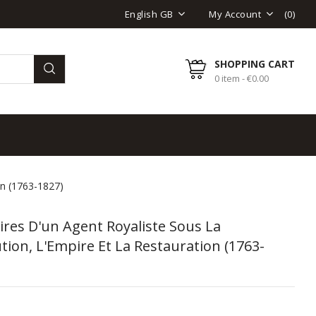
(
0
)
English GB
My Account
SHOPPING CART
0 item - €0.00
on (1763-1827)
res D'un Agent Royaliste Sous La
tion, L'Empire Et La Restauration (1763-