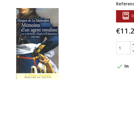
Referenc
D
€11.
done
In