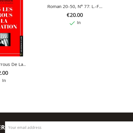
Roman 20-50, N° 77: L.-F....
€20.00
done
In
rous De La...
.00
e
In
ER