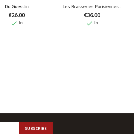
Du Guesclin
Les Brasseries Parisiennes...
€26.00
€36.00
done
done
In
In