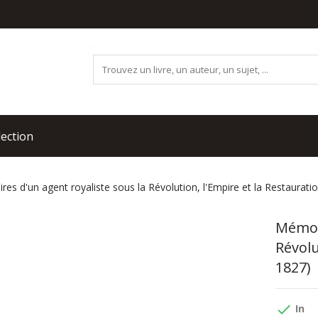
lection
es d'un agent royaliste sous la Révolution, l'Empire et la Restaurati
Mémoi
Révolu
1827)
done
In