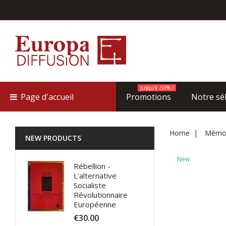
Jusqu'à -50% !
Page d'accueil
Promotions
Notre sé
Home
Mémoir
NEW PRODUCTS
New
Rébellion -
L'alternative
Socialiste
Révolutionnaire
Européenne
€30.00