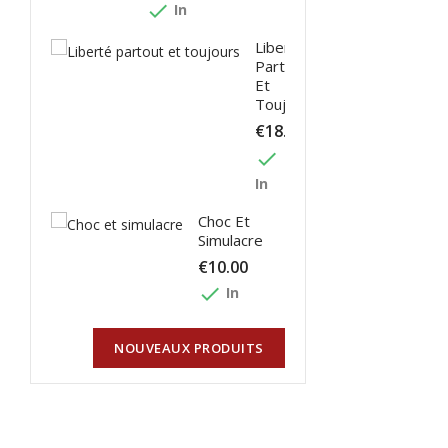
done
In
Liberté
Partout
Et
Toujours
€18.00
done
In
Choc Et
Simulacre
€10.00
done
In
NOUVEAUX PRODUITS