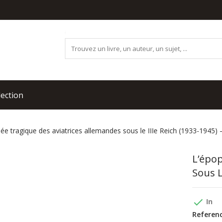
lection
ée tragique des aviatrices allemandes sous le IIIe Reich (1933-1945)
L’épop
Sous L
done
In
Referenc