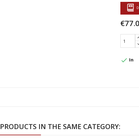
D
€77.
done
In
 PRODUCTS IN THE SAME CATEGORY: