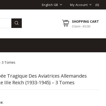
(
0
)
English GB
My Account
SHOPPING CART
0 item - €0.00
 – 3 Tomes
ée Tragique Des Aviatrices Allemandes
e IIIe Reich (1933-1945) – 3 Tomes
e: