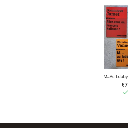
M...au Lobby 
€7
don