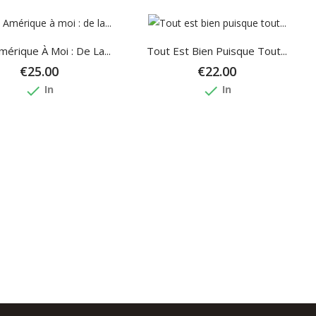
érique À Moi : De La...
Tout Est Bien Puisque Tout...
€25.00
€22.00
done
done
In
In