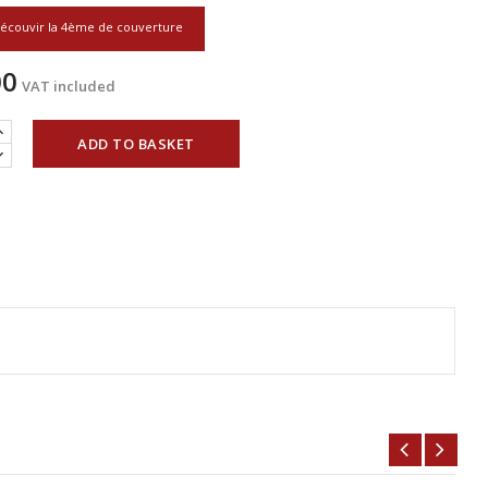
écouvir la 4ème de couverture
00
VAT included
ADD TO BASKET