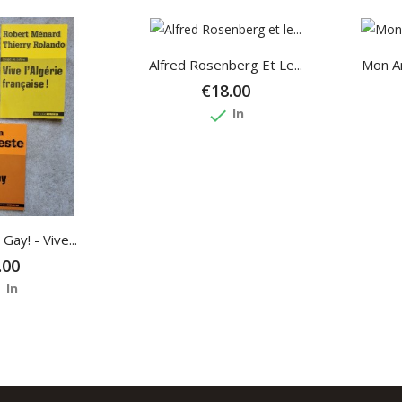
Alfred Rosenberg Et Le...
Mon Am
€18.00
done
In
Gay! - Vive...
.00
e
In