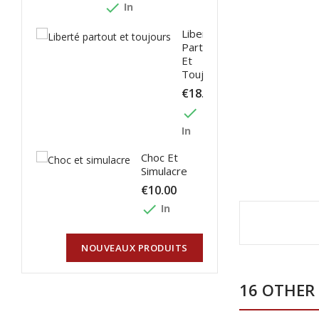
done
In
Liberté
Partout
Et
Toujours
€18.00
done
In
Choc Et
Simulacre
€10.00
done
In
NOUVEAUX PRODUITS
16 OTHER