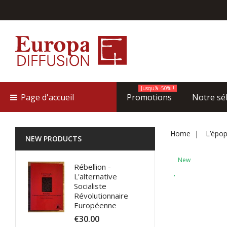
Jusqu'à -50% !
Page d'accueil
Promotions
Notre sé
Home
L’épop
NEW PRODUCTS
New
Rébellion -
L'alternative
Socialiste
Révolutionnaire
Européenne
€30.00