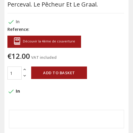
Perceval. Le Pêcheur Et Le Graal.
done
In
Reference:
Découvir la 4ème de couverture
€12.00
VAT included
ADD TO BASKET
done
In