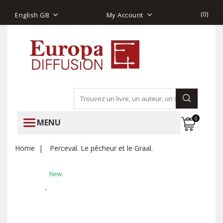
(
0
)
English GB
My Account
0
MENU
Home
Perceval. Le pêcheur et le Graal.
New