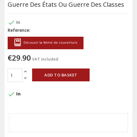
Guerre Des États Ou Guerre Des Classes
done
In
Reference:
Découvir la 4ème de couverture
€29.90
VAT included
ADD TO BASKET
done
In