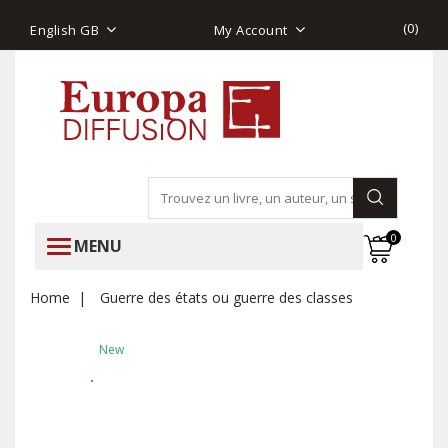
(
0
)
English GB
My Account
0
MENU
Home
Guerre des états ou guerre des classes
New