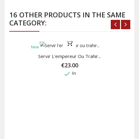
16 OTHER PRODUCTS IN THE SAME
CATEGORY:
New
Servir L'empereur Ou Trahir...
€23.00
done
In