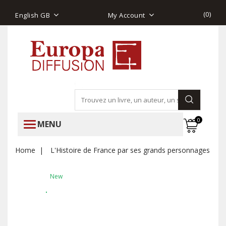
(
0
)
English GB
My Account
0
MENU
Home
L'Histoire de France par ses grands personnages
New