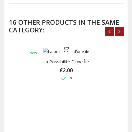
16 OTHER PRODUCTS IN THE SAME
CATEGORY:
New
La Possibilité D'une Île
€2.00
done
In