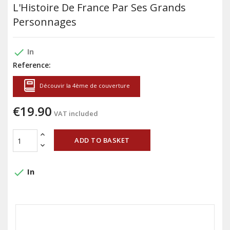
L'Histoire De France Par Ses Grands
Personnages
done
In
Reference:
Découvir la 4ème de couverture
€19.90
VAT included
ADD TO BASKET
done
In