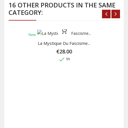
16 OTHER PRODUCTS IN THE SAME
CATEGORY:
New
La Mystique Du Fascisme...
€28.00
done
In