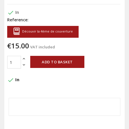
done
In
Reference:
Découvir la 4ème de couverture
€15.00
VAT included
ADD TO BASKET
done
In