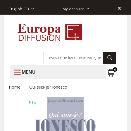
(
0
)
English GB
My Account
0
MENU
Home
Qui suis-je? Ionesco
New