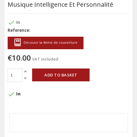
Musique Intelligence Et Personnalité
done
In
Reference:
Découvir la 4ème de couverture
€10.00
VAT included
ADD TO BASKET
done
In