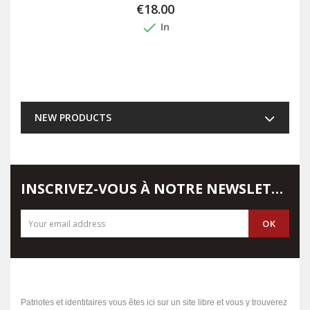
€18.00
done
In
NEW PRODUCTS
INSCRIVEZ-VOUS À NOTRE NEWSLETTER
Patriotes et identitaires vous êtes ici sur un site libre et vous y trouverez