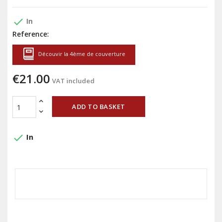
done
In
Reference:
Découvir la 4ème de couverture
€21.00
VAT included
ADD TO BASKET
done
In