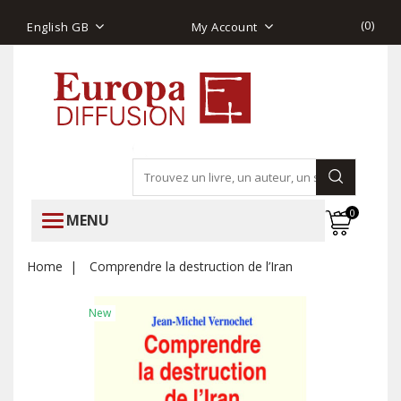
(
0
)
English GB
My Account
0
MENU
Home
Comprendre la destruction de l’Iran
New