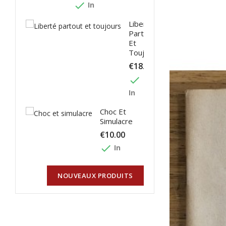
done
In
Liberté
Partout
Et
Toujours
€18.00
done
In
Choc Et
Simulacre
€10.00
done
In
NOUVEAUX PRODUITS