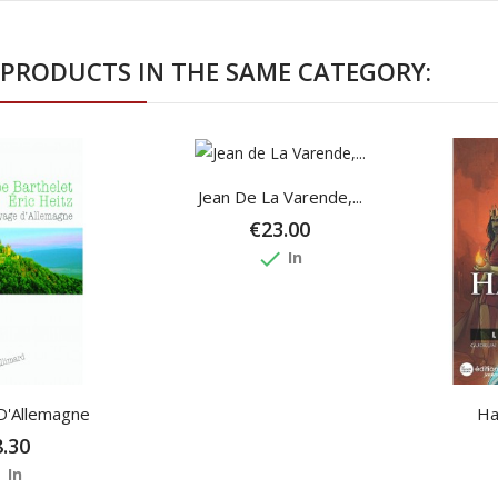
 PRODUCTS IN THE SAME CATEGORY:
Jean De La Varende,...
€23.00
done
In
D'Allemagne
Ha
.30
e
In