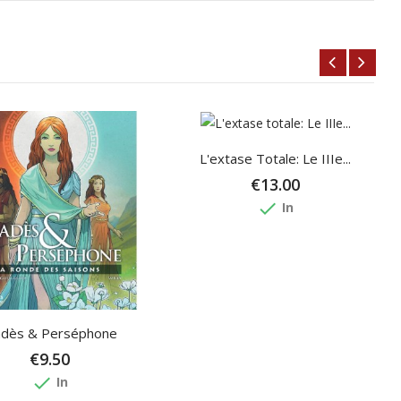
L'extase Totale: Le IIIe...
€13.00
done
In
dès & Perséphone
€9.50
done
In