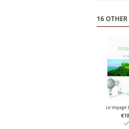
16 OTHER
Le Voyage 
€18
don