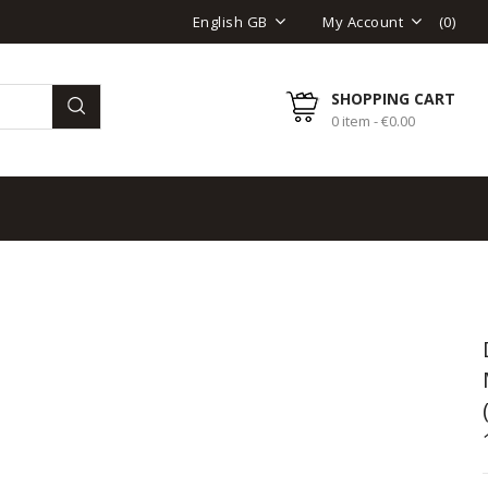
(
0
)
English GB
My Account
SHOPPING CART
0 item - €0.00