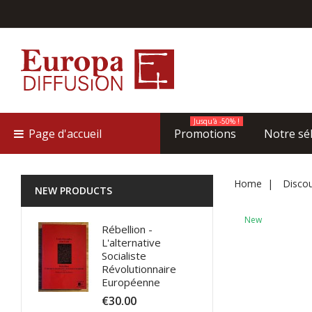
Jusqu'à -50% !
Page d'accueil
Promotions
Notre sé
Home
Discou
NEW PRODUCTS
New
Rébellion -
L'alternative
Socialiste
Révolutionnaire
Européenne
€30.00