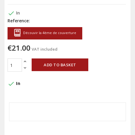
done
In
Reference:
Découvir la 4ème de couverture
€21.00
VAT included
ADD TO BASKET
done
In