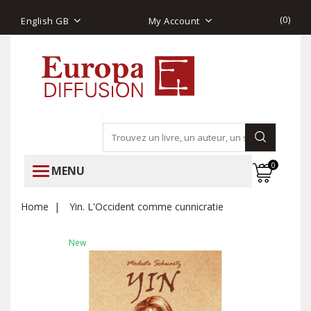
(
0
)
English GB
My Account
0
MENU
Home
Yin. L'Occident comme cunnicratie
New