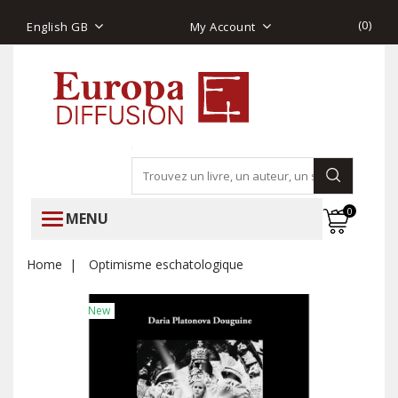
(
0
)
English GB
My Account
0
MENU
Home
Optimisme eschatologique
New