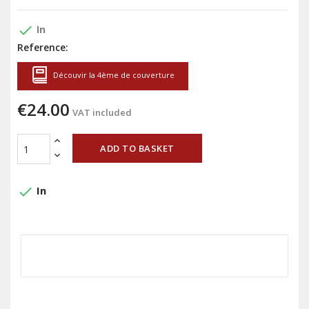
done
In
Reference:
Découvir la 4ème de couverture
€24.00
VAT included
ADD TO BASKET
done
In