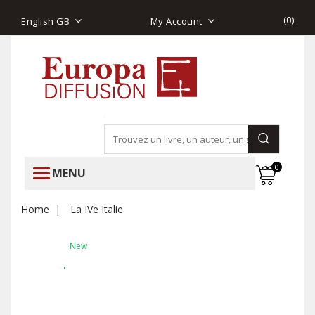
(
0
)
English GB
My Account
0
MENU
Home
La IVe Italie
New