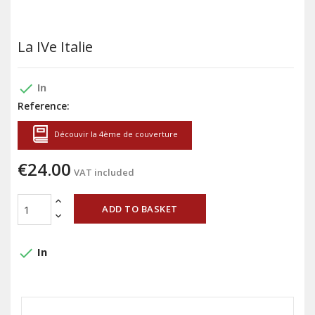
La IVe Italie
done
In
Reference:
Découvir la 4ème de couverture
€24.00
VAT included
ADD TO BASKET
done
In