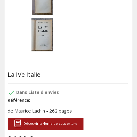
La IVe Italie
done
Dans Liste d'envies
Référence:
de Maurice Lachin - 262 pages
Découvir la 4ème de couverture