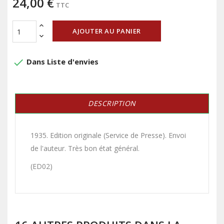
24,00 €
TTC
AJOUTER AU PANIER
done
Dans Liste d'envies
DESCRIPTION
1935. Edition originale (Service de Presse). Envoi
de l'auteur. Très bon état général.
(ED02)