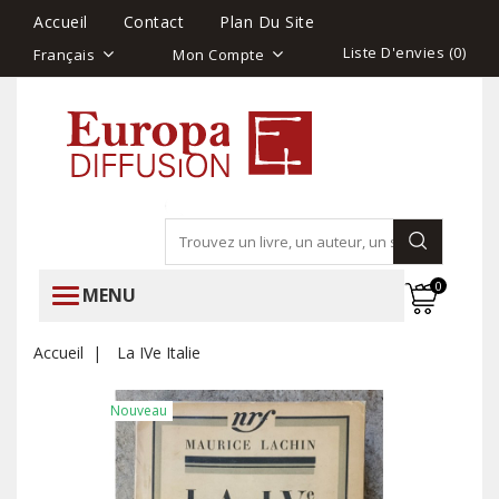
Accueil
Contact
Plan Du Site
Liste D'envies (
0
)
Français
Mon Compte
0
MENU
Accueil
La IVe Italie
Nouveau