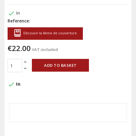
done
In
Reference:
Découvir la 4ème de couverture
€22.00
VAT included
ADD TO BASKET
done
In