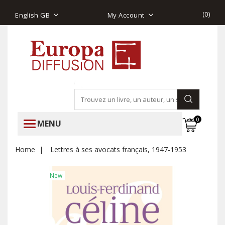
(
0
)
English GB
My Account
0
MENU
Home
Lettres à ses avocats français, 1947-1953
New