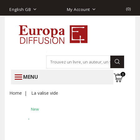
(
0
)
English GB
My Account
0
MENU
Home
La valise vide
New