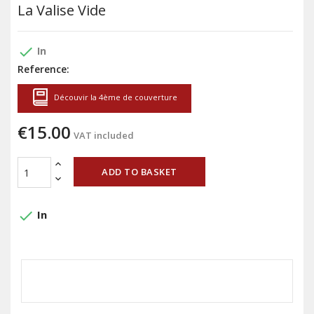
La Valise Vide
done
In
Reference:
Découvir la 4ème de couverture
€15.00
VAT included
ADD TO BASKET
done
In