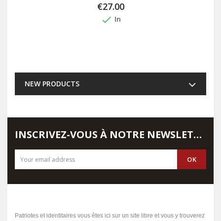
€27.00
done
In
NEW PRODUCTS
INSCRIVEZ-VOUS À NOTRE NEWSLETTER
Patriotes et identitaires vous êtes ici sur un site libre et vous y trouverez