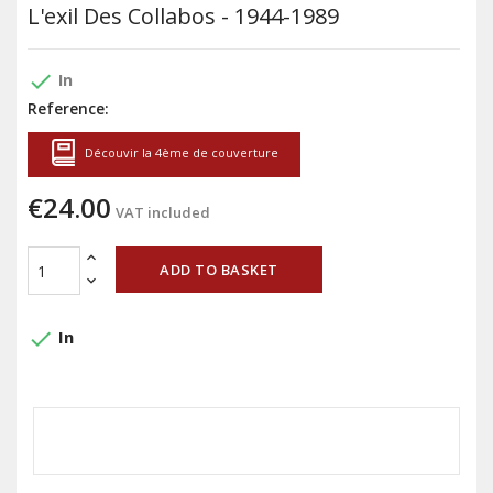
L'exil Des Collabos - 1944-1989
done
In
Reference:
Découvir la 4ème de couverture
€24.00
VAT included
ADD TO BASKET
done
In