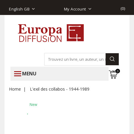
(
0
)
English GB
My Account
0
MENU
Home
L'exil des collabos - 1944-1989
New