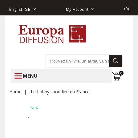
(
0
)
English GB
My Account
0
MENU
Home
Le Lobby saoudien en France
New