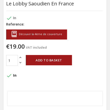
Le Lobby Saoudien En France
done
In
Reference:
Découvir la 4ème de couverture
€19.00
VAT included
ADD TO BASKET
done
In