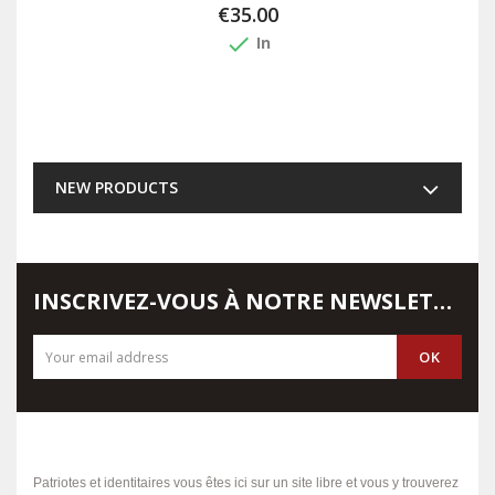
€35.00
done
In
NEW PRODUCTS
INSCRIVEZ-VOUS À NOTRE NEWSLETTER
Patriotes et identitaires vous êtes ici sur un site libre et vous y trouverez