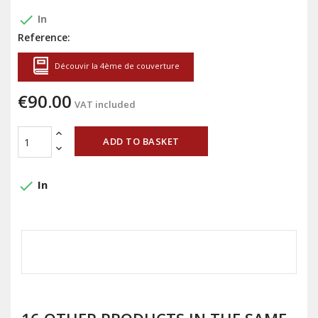
done
In
Reference:
Découvir la 4ème de couverture
€90.00
VAT included
ADD TO BASKET
done
In