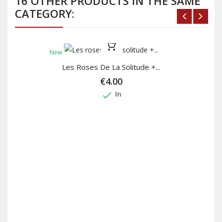
16 OTHER PRODUCTS IN THE SAME
CATEGORY:
New
Les Roses De La Solitude +...
€4.00
done
In