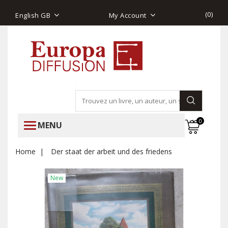
(
0
)
English GB
My Account
0
MENU
Home
Der staat der arbeit und des friedens
New