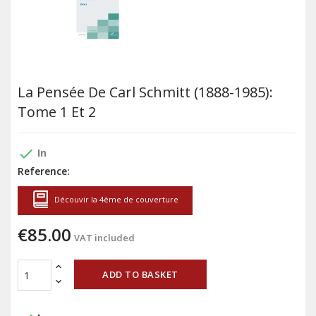
La Pensée De Carl Schmitt (1888-1985):
Tome 1 Et 2
done
In
Reference:
Découvir la 4ème de couverture
€85.00
VAT included
ADD TO BASKET