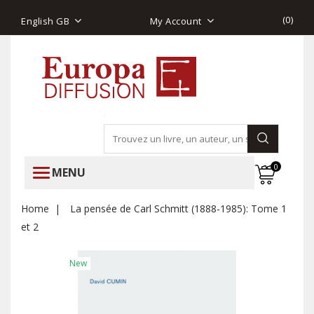
(
0
)
English GB
My Account
0
MENU
Home
La pensée de Carl Schmitt (1888-1985): Tome 1
et 2
New