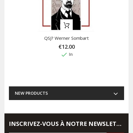
QSJ? Werner Sombart
€12.00
done
In
NEW PRODUCTS
INSCRIVEZ-VOUS À NOTRE NEWSLETTER