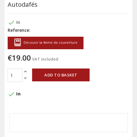
Autodafés
done
In
Reference:
Découvir la 4ème de couverture
€19.00
VAT included
ADD TO BASKET
done
In