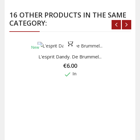
16 OTHER PRODUCTS IN THE SAME
CATEGORY:
New
L'esprit Dandy. De Brummel...
€6.00
done
In