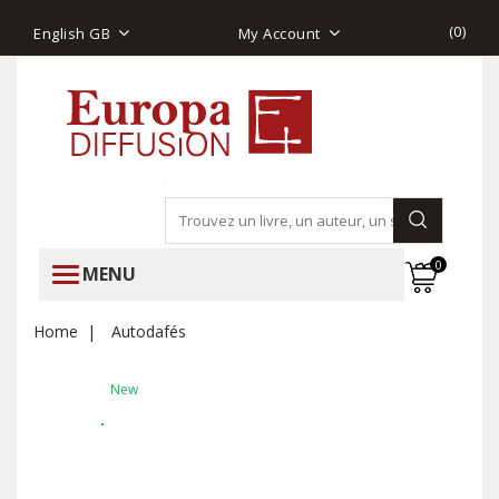
(
0
)
English GB
My Account
0
MENU
Home
Autodafés
New