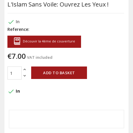
L'Islam Sans Voile: Ouvrez Les Yeux !
done
In
Reference:
Découvir la 4ème de couverture
€7.00
VAT included
ADD TO BASKET
done
In