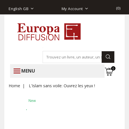
(
0
)
English GB
My Account
0
MENU
Home
L'Islam sans voile: Ouvrez les yeux !
New