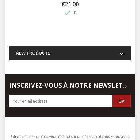
€21.00
done
In
NEW PRODUCTS
INSCRIVEZ-VOUS À NOTRE NEWSLETTER
Patriotes et identitaires vous êtes ici sur un site libre et vous y trouverez