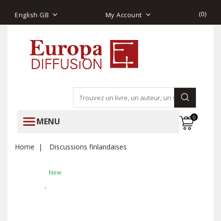
(
0
)
English GB
My Account
0
MENU
Home
Discussions finlandaises
New