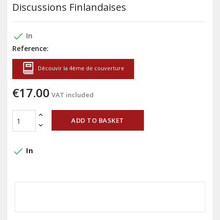
Discussions Finlandaises
done
In
Reference:
Découvir la 4ème de couverture
€17.00
VAT included
ADD TO BASKET
done
In