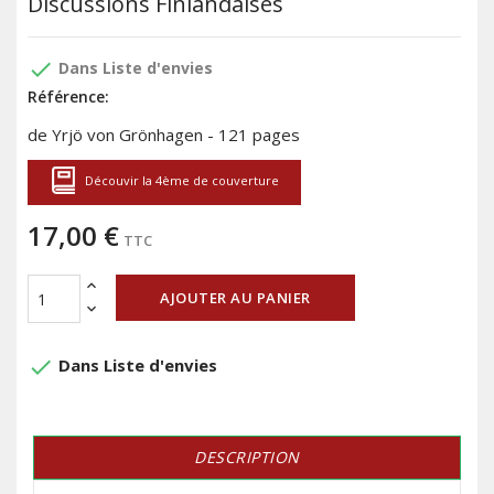
Discussions Finlandaises
done
Dans Liste d'envies
Référence:
de Yrjö von Grönhagen - 121 pages
Découvir la 4ème de couverture
17,00 €
TTC
AJOUTER AU PANIER
done
Dans Liste d'envies
DESCRIPTION