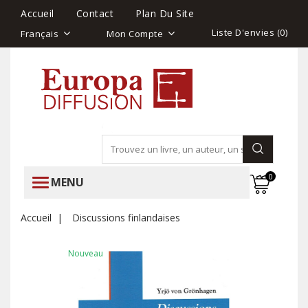
Accueil
Contact
Plan Du Site
Liste D'envies (
0
)
Français
Mon Compte
0
MENU
Accueil
Discussions finlandaises
Nouveau