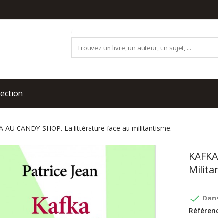
lection
 AU CANDY-SHOP. La littérature face au militantisme.
KAFKA
Milita
done
Dans
Référenc