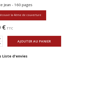
ce Jean - 160 pages
écouvir la 4ème de couverture
 €
TTC
AJOUTER AU PANIER
 Liste d'envies