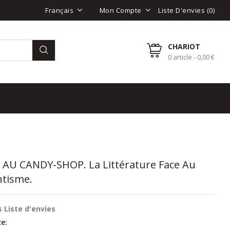
Liste D'envies (
0
)
Français
Mon Compte
CHARIOT
0 article - 0,00 €
 AU CANDY-SHOP. La Littérature Face Au
ntisme.
 Liste d'envies
e: