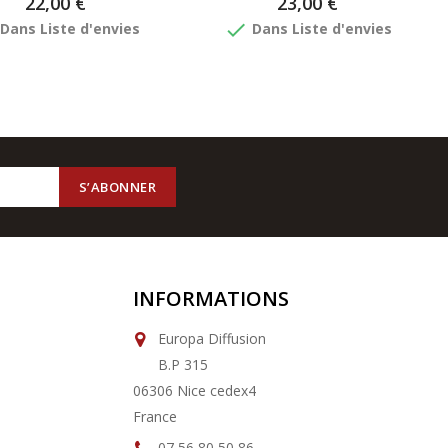
22,00 €
23,00 €
done
Dans Liste d'envies
Dans Liste d'envies
INFORMATIONS
Europa Diffusion
B.P 315
06306 Nice cedex4
France
07 56 80 50 86