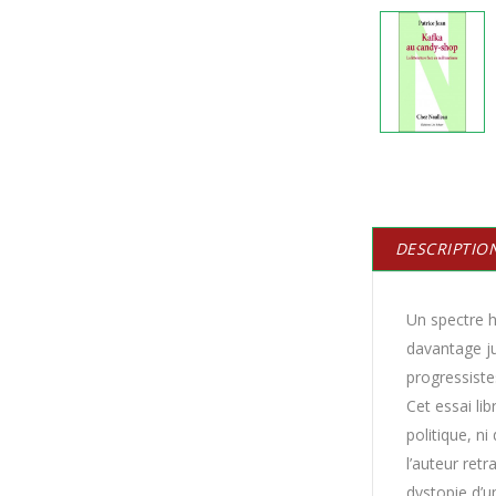
DESCRIPTIO
Un spectre ha
davantage ju
progressiste
Cet essai lib
politique, ni
l’auteur retr
dystopie d’un