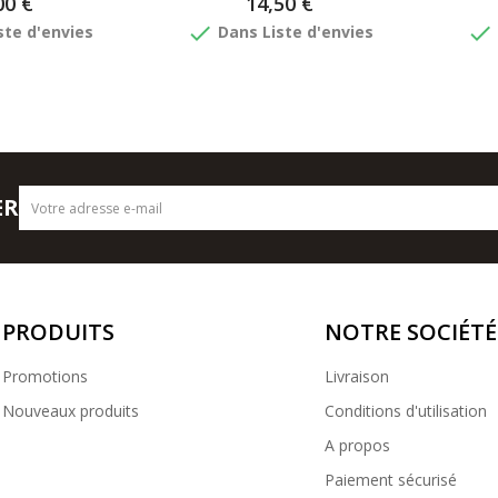
00 €
14,50 €
done
done
ste d'envies
Dans Liste d'envies
ER
PRODUITS
NOTRE SOCIÉTÉ
Promotions
Livraison
Nouveaux produits
Conditions d'utilisation
A propos
Paiement sécurisé