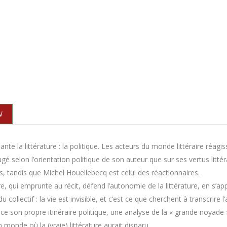
N
nte la littérature : la politique. Les acteurs du monde littéraire réagi
gé selon l’orientation politique de son auteur que sur ses vertus litt
s, tandis que Michel Houellebecq est celui des réactionnaires.
re, qui emprunte au récit, défend l’autonomie de la littérature, en s’ap
 du collectif : la vie est invisible, et c’est ce que cherchent à transcrire
ace son propre itinéraire politique, une analyse de la « grande noyade » 
 monde où la (vraie) littérature aurait disparu.