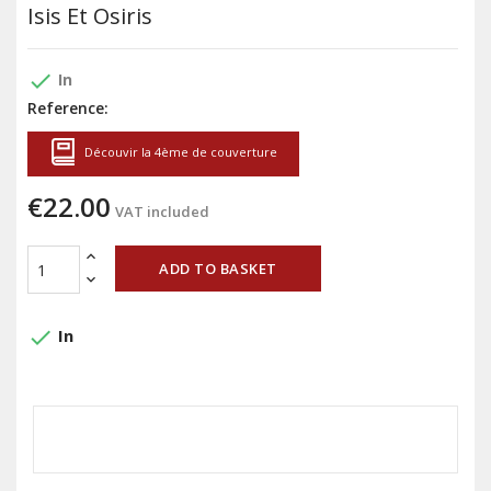
Isis Et Osiris
done
In
Reference:
Découvir la 4ème de couverture
€22.00
VAT included
ADD TO BASKET
done
In