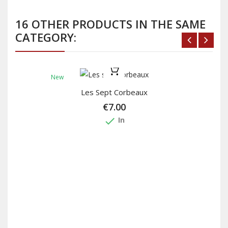
16 OTHER PRODUCTS IN THE SAME
CATEGORY:
New
Les Sept Corbeaux
€7.00
done
In