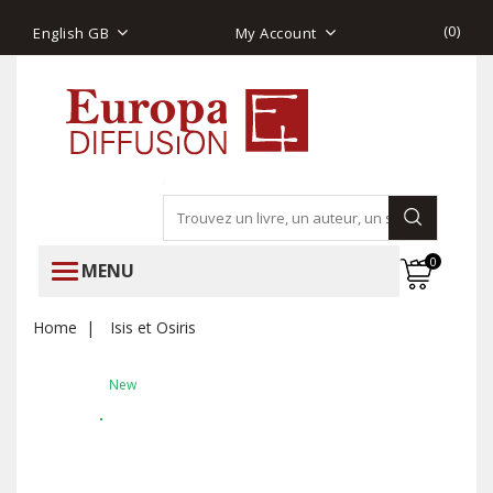
(
0
)
English GB
My Account
0
MENU
Home
Isis et Osiris
New