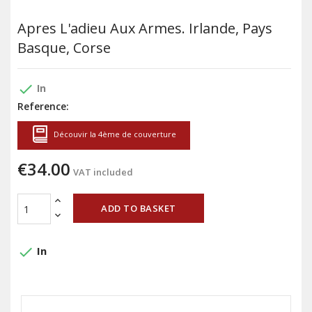
Apres L'adieu Aux Armes. Irlande, Pays
Basque, Corse
done
In
Reference:
Découvir la 4ème de couverture
€34.00
VAT included
ADD TO BASKET
done
In