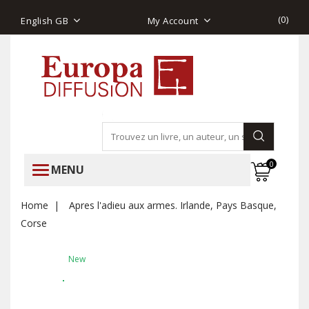
(
0
)
English GB
My Account
0
MENU
Home
Apres l'adieu aux armes. Irlande, Pays Basque,
Corse
New