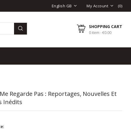
(
0
)
English GB
My Account
SHOPPING CART
0 item - €0.00
Me Regarde Pas : Reportages, Nouvelles Et
 Inédits
e: