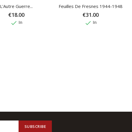
L'Autre Guerre...
Feuilles De Fresnes 1944-1948
€18.00
€31.00
done
done
In
In