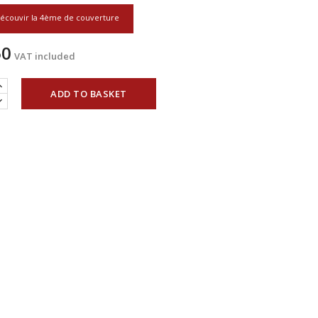
écouvir la 4ème de couverture
50
VAT included
ADD TO BASKET