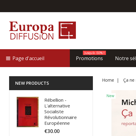
Jusqu'à -50% !
Page d'accueil
Promotions
Notre sé
Home
Ça ne 
NEW PRODUCTS
New
Rébellion -
L'alternative
Socialiste
Révolutionnaire
Européenne
€30.00