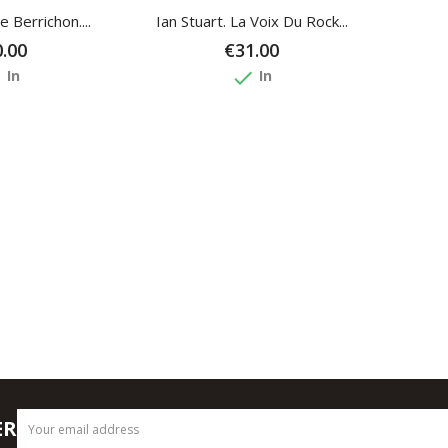
e Berrichon....
Ian Stuart. La Voix Du Rock...
.00
€31.00
e
done
In
In
ER