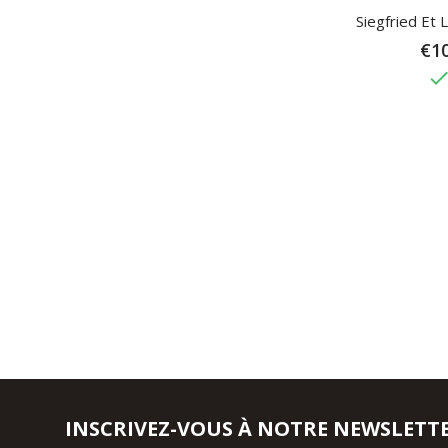
Siegfried Et L
€10
don
INSCRIVEZ-VOUS À NOTRE NEWSLETT