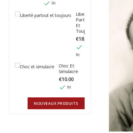
done
In
Liberté
Partout
Et
Toujours
€18.00
done
In
Choc Et
Simulacre
€10.00
done
In
NOUVEAUX PRODUITS