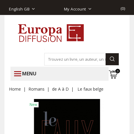
(
0
)
English GB
My Account
0
MENU
Home
Romans
de A à D
Le faux belge
New