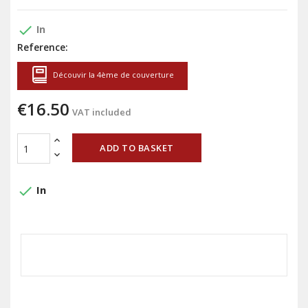
done
In
Reference:
Découvir la 4ème de couverture
€16.50
VAT included
ADD TO BASKET
done
In