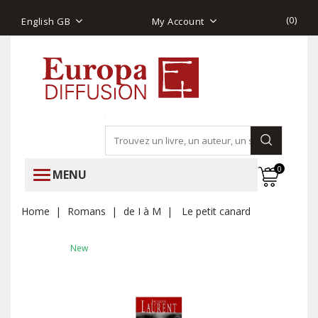
(
0
)
English GB
My Account
0
MENU
Home
Romans
de I à M
Le petit canard
New