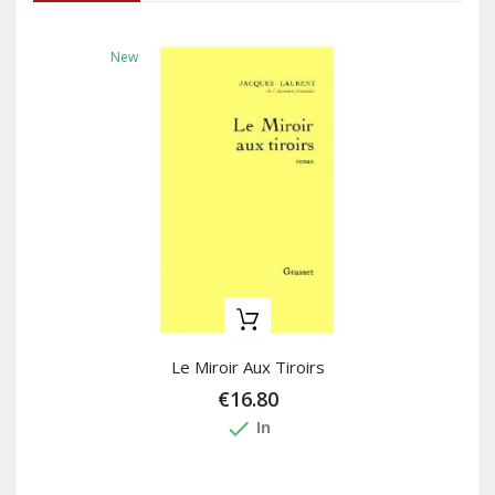
New
Le Miroir Aux Tiroirs
€16.80
done
In