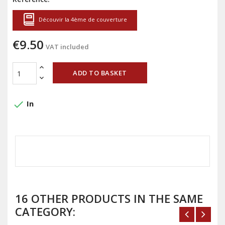
Découvir la 4ème de couverture
€9.50
VAT included
ADD TO BASKET
done
In
16 OTHER PRODUCTS IN THE SAME
CATEGORY: