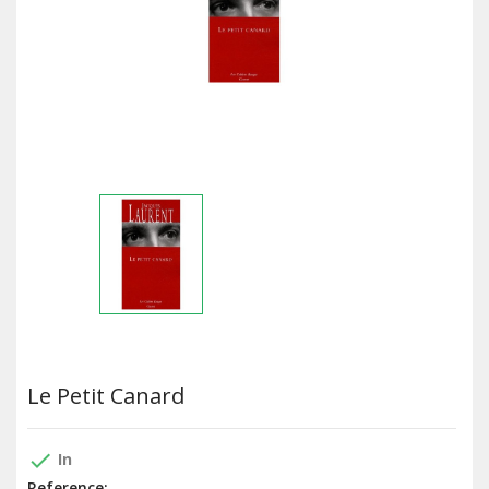
Le Petit Canard
done
In
Reference: