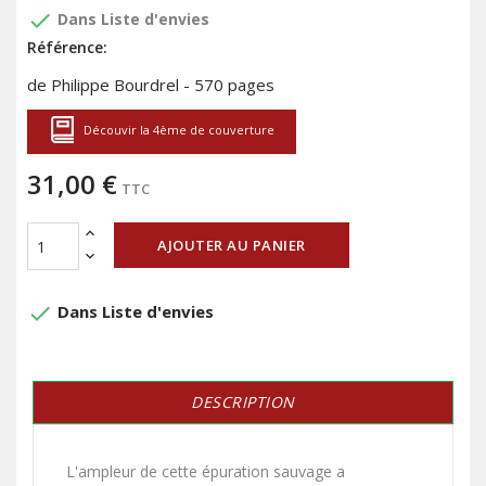
done
Dans Liste d'envies
Référence:
de Philippe Bourdrel - 570 pages
Découvir la 4ème de couverture
31,00 €
TTC
AJOUTER AU PANIER
done
Dans Liste d'envies
DESCRIPTION
L'ampleur de cette épuration sauvage a